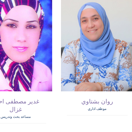
روان بشتاوي
غدير مصطفى اح
غزال
موظف اداري
مساعد بحث وتدريس