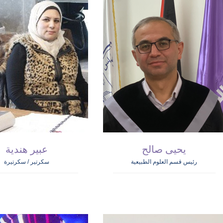
يحيى صالح
عبير هندية
رئيس قسم العلوم الطبيعية
سكرتير / سكرتيرة