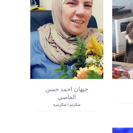
جيهان احمد حسن
العاصي
سكرتير / سكرتيرة