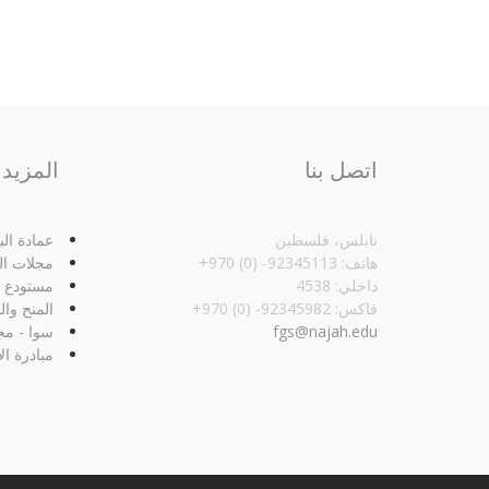
اتصل بنا
المزيد
نابلس، فلسطين
عمادة ال
هاتف: 92345113- (0) 970+
مجلات ال
داخلي: 4538
مستودع ا
فاكس: 92345982- (0) 970+‏
المنح وال
fgs@najah.edu
سوا - مج
مبادرة ال