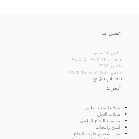
اتصل بنا
نابلس، فلسطين
هاتف: 92345113- (0) 970+
داخلي: 4538
فاكس: 92345982- (0) 970+‏
fgs@najah.edu
المزيد
عمادة البحث العلمي
مجلات النجاح
مستودع النجاح الرقمي
المنح والبعثات
سوا - مجتمع جامعة النجاح