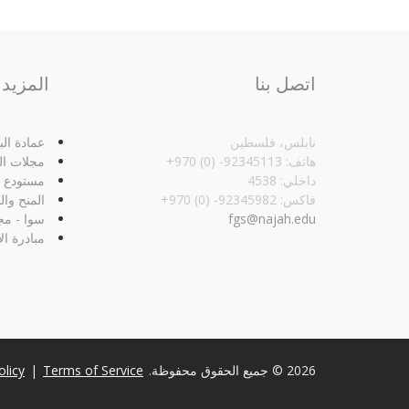
اتصل بنا
المزيد
نابلس، فلسطين
عمادة ال
هاتف: 92345113- (0) 970+
مجلات ال
داخلي: 4538
مستودع ا
فاكس: 92345982- (0) 970+‏
المنح وال
fgs@najah.edu
سوا - مج
مبادرة ال
2026 © جميع الحقوق محفوظة.
Terms of Service
|
olicy