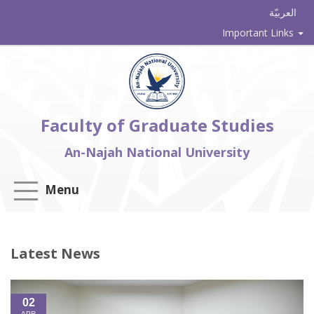
العربيّة
Important Links
Faculty of Graduate Studies
An-Najah National University
Menu
Latest News
02
APR