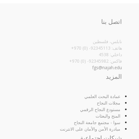
اتصل بنا
نابلس، فلسطين
هاتف: 92345113- (0) 970+
داخلي: 4538
فاكس: 92345982- (0) 970+‏
fgs@najah.edu
المزيد
عمادة البحث العلمي
مجلات النجاح
مستودع النجاح الرقمي
المنح والبعثات
سوا - مجتمع جامعة النجاح
مبادرة الأمن والأمان على الانترنت
شبكات اجتماعية